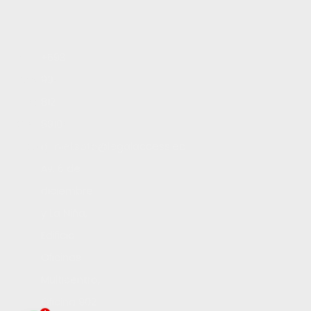
Inicio
+593
Servicios
99
Blog
812
Contacto
8910
Trabaja con nosotros
daniel.soto@legalaccess.ec
Av. 6 de
diciembre
y La Niña,
Edificio
Oficinas
Multicentro,
Oficina 902