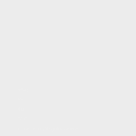
Inicio
+593
Servicios
99
Blog
812
Contacto
8910
Trabaja con nosotros
daniel.soto@legalaccess.ec