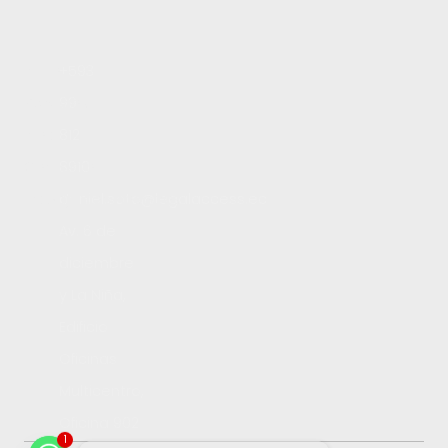
Inicio
+593
Servicios
99
Blog
812
Contacto
8910
Trabaja con nosotros
daniel.soto@legalaccess.ec
Av. 6 de
diciembre
y La Niña,
Edificio
Oficinas
Multicentro,
Oficina 902
1