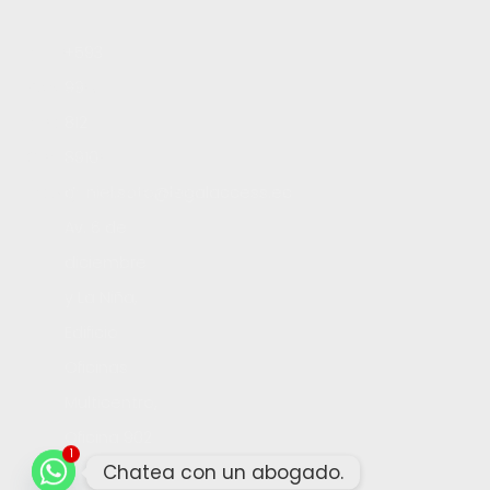
Inicio
+593
Servicios
99
Blog
812
Contacto
8910
Trabaja con nosotros
daniel.soto@legalaccess.ec
Av. 6 de
diciembre
y La Niña,
Edificio
Oficinas
Multicentro,
Oficina 902
1
Chatea con un abogado.
Copyright 2026 ©
Legal Access