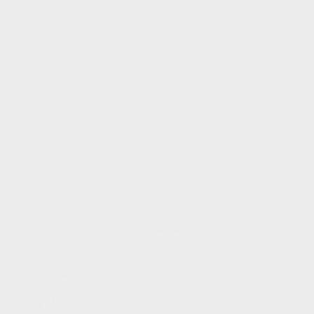
Inicio
+593
Servicios
99
Blog
812
Contacto
8910
Trabaja con nosotros
daniel.soto@legalaccess.ec
Av. 6 de
diciembre
y La Niña,