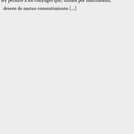
 ley permite a los cónyuges que, unidos por matrimonio,
deseen de mutuo consentimiento [...]