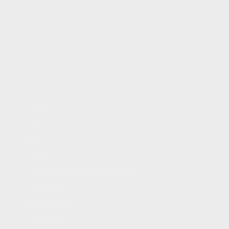
Inicio
+593
Servicios
99
Blog
812
Contacto
8910
Trabaja con nosotros
daniel.soto@legalaccess.ec
Av. 6 de
diciembre
y La Niña,