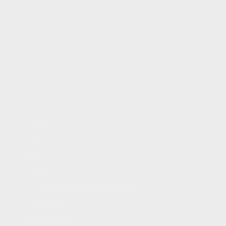
Inicio
+593
Servicios
99
Blog
812
Contacto
8910
Trabaja con nosotros
daniel.soto@legalaccess.ec
Av. 6 de
diciembre