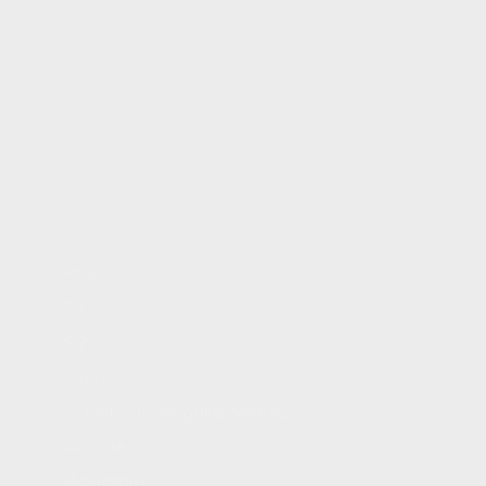
Inicio
+593
Servicios
99
Blog
812
Contacto
8910
Trabaja con nosotros
daniel.soto@legalaccess.ec
Av. 6 de
diciembre