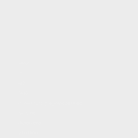
Inicio
+593
Servicios
99
Blog
812
Contacto
8910
Trabaja con nosotros
daniel.soto@legalaccess.ec
Av. 6 de
diciembre
y La Niña,