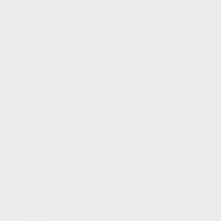
Inicio
+593
Servicios
99
Blog
812
Contacto
8910
Trabaja con nosotros
daniel.soto@legalaccess.ec
Av. 6 de
diciembre
y La Niña,
Edificio