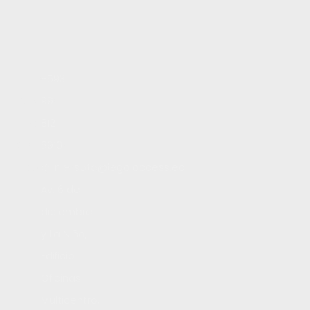
Inicio
+593
Servicios
99
Blog
812
Contacto
8910
Trabaja con nosotros
daniel.soto@legalaccess.ec
Av. 6 de
diciembre
y La Niña,
Edificio
Oficinas
Multicentro,