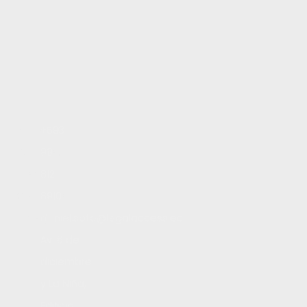
Inicio
+593
Servicios
99
Blog
812
Contacto
8910
Trabaja con nosotros
daniel.soto@legalaccess.ec
Av. 6 de
diciembre
y La Niña,
Edificio