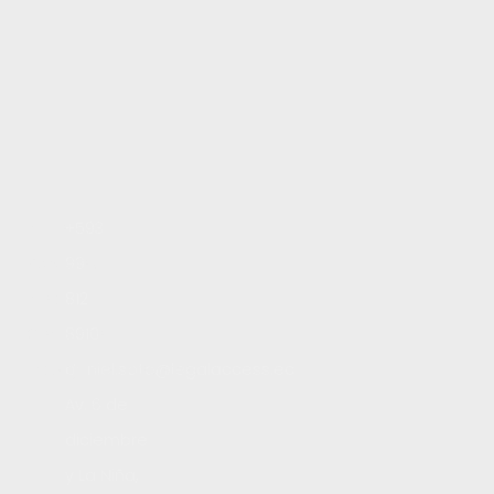
Inicio
+593
Servicios
99
Blog
812
Contacto
8910
Trabaja con nosotros
daniel.soto@legalaccess.ec
Av. 6 de
diciembre
y La Niña,