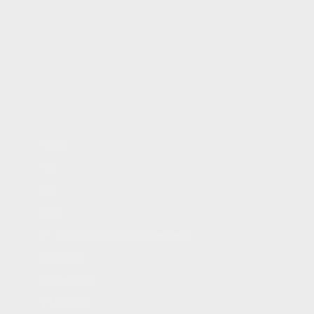
Inicio
+593
Servicios
99
Blog
812
Contacto
8910
Trabaja con nosotros
daniel.soto@legalaccess.ec
Av. 6 de
diciembre
y La Niña,