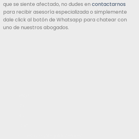
que se siente afectado, no dudes en
contactarnos
para recibir asesoría especializada o simplemente
dale click al botón de Whatsapp para chatear con
uno de nuestros abogados.
Inicio
+593
Servicios
99
Blog
812
Contacto
8910
Trabaja con nosotros
daniel.soto@legalaccess.ec