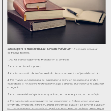
Causas para la terminación del contrato individual.-
El contrato individual
de trabajo termina.
1. Por las causas legalmente previstas en el contrato;
2. Por acuerdo de las partes;
3. Por la conclusión de la obra, período de labor o servicios objeto del contrato;
4. Por muerte o incapacidad del empleador o extinción de la persona jurídica
contratante, si no hubiere representante legal o sucesor que continúe la empresa
o negocio;
5. Por muerte del trabajador o incapacidad permanente y total para el trabajo;
6.
Por caso fortuito o fuerza mayor que imposibiliten el trabajo, como incendio,
terremoto, tempestad, explosión, plagas del campo, guerra y, en general, cualquier
otro acontecimiento extraordinario que los contratantes no pudieron prever o que