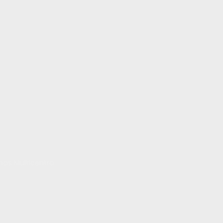
Inicio
Servicios
inas Multicentro,
Blog
Contacto
Trabaja con nosotros