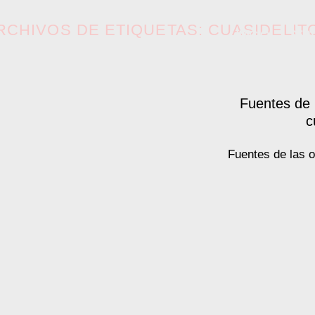
RCHIVOS DE ETIQUETAS:
CUASIDELIT
INICIO
SER
Fuentes de l
c
Fuentes de las o