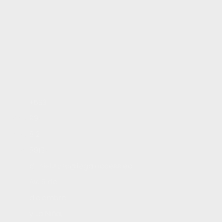
Inicio
+593
Servicios
99
Blog
812
Contacto
8910
Trabaja con nosotros
daniel.soto@legalaccess.ec
Av. 6 de
diciembre
y La Niña,