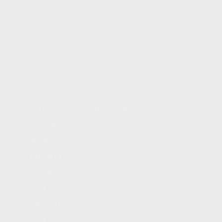
Inicio
+593
Servicios
99
Blog
812
Contacto
8910
Trabaja con nosotros
daniel.soto@legalaccess.ec
Av. 6 de
diciembre
y La Niña,
Edificio
Oficinas
Multicentro,
Oficina 902