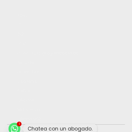
Inicio
+593
Servicios
99
Blog
812
Contacto
8910
Trabaja con nosotros
daniel.soto@legalaccess.ec
Av. 6 de
diciembre
y La Niña,
Edificio
Oficinas
Multicentro,
Oficina 902
1
Chatea con un abogado.