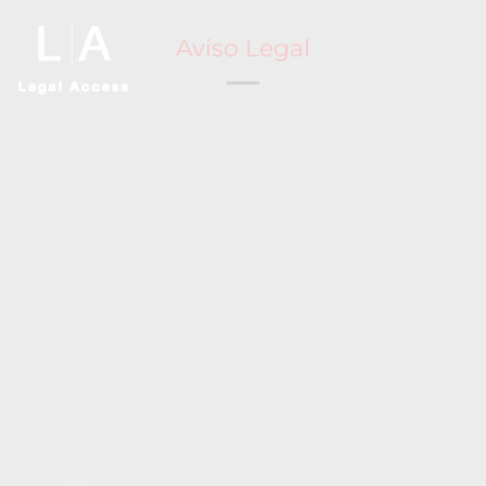
Aviso Legal
Inicio
+593
Servicios
99
Blog
812