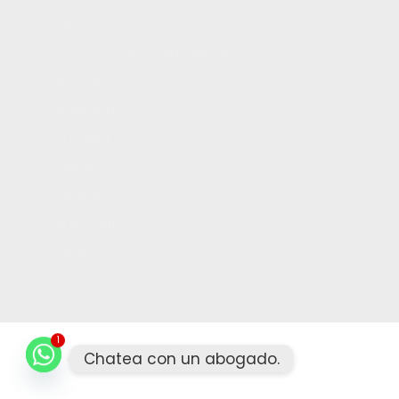
Contacto
8910
Trabaja con nosotros
daniel.soto@legalaccess.ec
Av. 6 de
diciembre
y La Niña,
Edificio
Oficinas
Multicentro,
Oficina 902
Copyright 2026 ©
Legal Access
1
Chatea con un abogado.