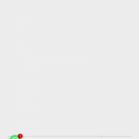
Inicio
+593
Servicios
99
Blog
812
Contacto
8910
Trabaja con nosotros
daniel.soto@legalaccess.ec
Av. 6 de
diciembre
y La Niña,
Edificio
Oficinas
Multicentro,
Oficina 902
1